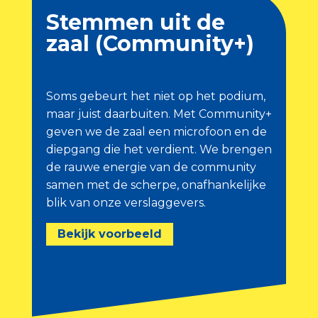
Stemmen uit de
zaal (Community+)
Soms gebeurt het niet op het podium,
maar juist daarbuiten. Met Community+
geven we de zaal een microfoon en de
diepgang die het verdient. We brengen
de rauwe energie van de community
samen met de scherpe, onafhankelijke
blik van onze verslaggevers.
Bekijk voorbeeld