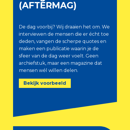
(AFTERMAG)
De dag voorbij? Wij draaien het om. We
interviewen de mensen die er écht toe
deden, vangen de scherpe quotes en
maken een publicatie waarin je de
sfeer van de dag weer voelt. Geen
archiefstuk, maar een magazine dat
mensen wél willen delen.
Bekijk voorbeeld