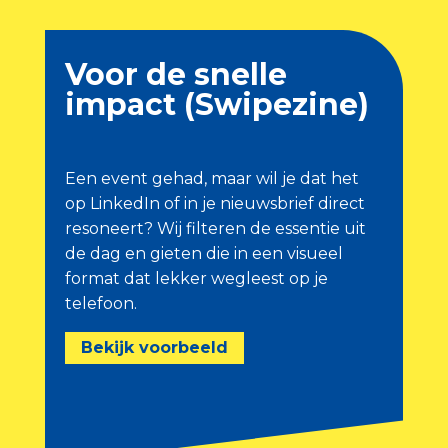
Voor de snelle
impact (Swipezine)
Een event gehad, maar wil je dat het
op LinkedIn of in je nieuwsbrief direct
resoneert? Wij filteren de essentie uit
de dag en gieten die in een visueel
format dat lekker wegleest op je
telefoon.
Bekijk voorbeeld