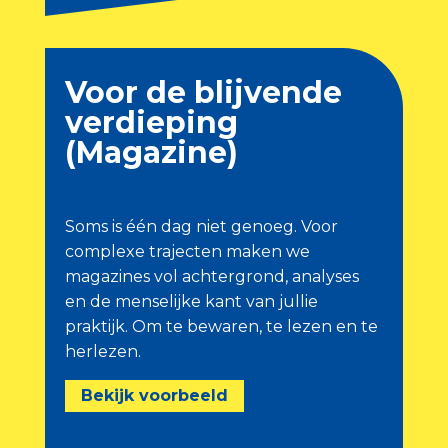
Voor de blijvende
verdieping
(Magazine)
Soms is één dag niet genoeg. Voor
complexe trajecten maken we
magazines vol achtergrond, analyses
en de menselijke kant van jullie
praktijk. Om te bewaren, te lezen en te
herlezen.
Bekijk voorbeeld