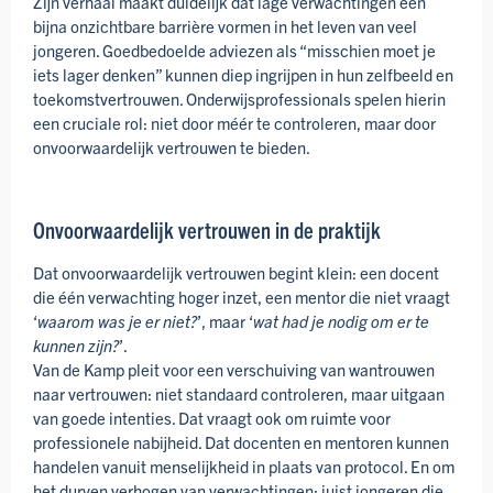
Zijn verhaal maakt duidelijk dat lage verwachtingen een
bijna onzichtbare barrière vormen in het leven van veel
jongeren. Goedbedoelde adviezen als “misschien moet je
iets lager denken” kunnen diep ingrijpen in hun zelfbeeld en
toekomstvertrouwen. Onderwijsprofessionals spelen hierin
een cruciale rol: niet door méér te controleren, maar door
onvoorwaardelijk vertrouwen te bieden.
Onvoorwaardelijk vertrouwen in de praktijk
Dat onvoorwaardelijk vertrouwen begint klein: een docent
die één verwachting hoger inzet, een mentor die niet vraagt
‘
waarom was je er niet?
’, maar ‘
wat had je nodig om er te
kunnen zijn?
’.
Van de Kamp pleit voor een verschuiving van wantrouwen
naar vertrouwen: niet standaard controleren, maar uitgaan
van goede intenties. Dat vraagt ook om ruimte voor
professionele nabijheid. Dat docenten en mentoren kunnen
handelen vanuit menselijkheid in plaats van protocol. En om
het durven verhogen van verwachtingen: juist jongeren die