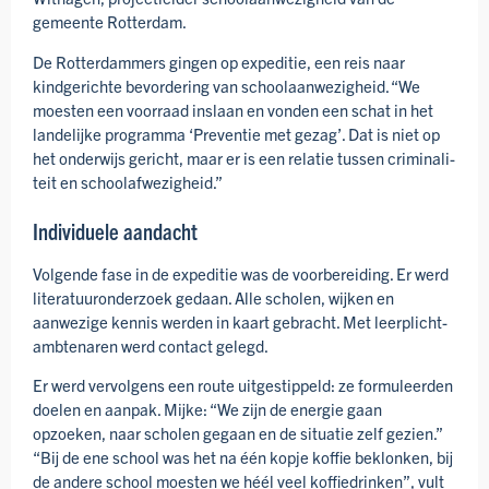
gemeente Rotterdam.
De Rotterdammers gingen op expeditie, een reis naar
kindgerichte bevordering van school­aanwezig­heid. “We
moesten een voorraad inslaan en vonden een schat in het
landelijke programma ‘Preventie met gezag’. Dat is niet op
het onderwijs gericht, maar er is een relatie tussen criminali­
teit en school­afwezig­heid.”
Individuele aandacht
Volgende fase in de expeditie was de voorbereiding. Er werd
literatuur­onderzoek gedaan. Alle scholen, wijken en
aanwezige kennis werden in kaart gebracht. Met leer­plicht­
ambtenaren werd contact gelegd.
Er werd vervolgens een route uit­gestippeld: ze formuleerden
doelen en aanpak. Mijke: “We zijn de energie gaan
opzoeken, naar scholen gegaan en de situatie zelf gezien.”
“Bij de ene school was het na één kopje koffie beklonken, bij
de andere school moesten we héél veel koffiedrinken”, vult