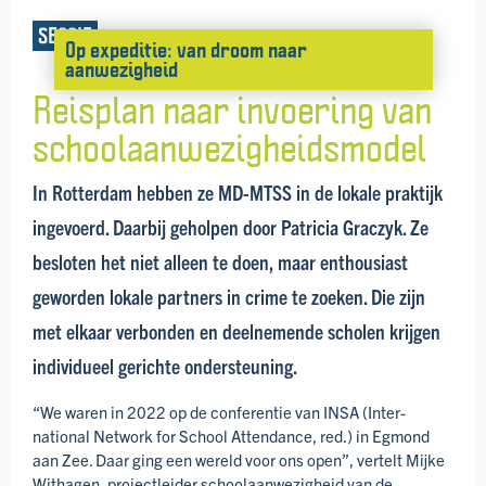
SESSIE
Op expeditie: van droom naar
aanwezigheid
Reisplan naar invoering van
school­aanwezig­heids­model
In Rotterdam hebben ze MD-MTSS in de lokale praktijk
ingevoerd. Daarbij geholpen door Patricia Graczyk. Ze
besloten het niet alleen te doen, maar enthousiast
geworden lokale partners in crime te zoeken. Die zijn
met elkaar verbonden en deel­nemende scholen krijgen
individueel gerichte onder­steuning.
“We waren in 2022 op de conferentie van INSA (Inter­
national Network for School Attendance, red.) in Egmond
aan Zee. Daar ging een wereld voor ons open”, vertelt Mijke
Withagen, projectleider school­aanwezig­heid van de