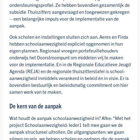
onder­steunings­profiel. Ze hebben bovendien gezamenlijk de
subsidie
Thuiszitters
aangevraagd en toegewezen gekregen
– een belangrijke impuls voor de implementatie van de
aanpak.
Ook scholen en instellingen sluiten zich aan. Aeres en Firda
hebben school­aanwezig­heid expliciet opgenomen in hun
eigen plannen. Regionaal vroegen portefeuille­houders
onderwijs het Door­stroom­punt om middelen vrij te maken
voor de implementatie. En in de Regionale Educatieve Jeugd
Agenda (REJA) en de regionale thuiszitters­tafel is school­
aanwezig­heid inmiddels verankerd in beleid én in visie. Er is
bovendien bestuurlijk en beleids­matig commitment om hier
samen werk van te maken.
De kern van de aanpak
Wat houdt de aanpak school­aanwezig­heid in? Afke: “Met het
project School­aanwezig­heid: Ieder1 telt mee gaan we de
aanpak structureel uitrollen. De uitgangs­punten: we gaan
sámen op reis, we helpen scholen en partners die de aanpak