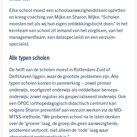
Elke school moest een school­aanwezig­heids­team opzetten
en kreeg coaching van Mijke en Sharon. Mijke: “Scholen
moesten net als wij hun eigen ontdekkings­tocht doen.” In het
kernteam van school zit iemand van het zorgteam, van het
management­team, een data­specialist en een verzuim­
specialist.
Alle typen scholen
De helft van de scholen moest in Rotterdam-Zuid of
Delfshaven liggen, waar de grootste problemen zijn. Alle
typen scholen komen in aanmerking – zowel primair
onderwijs, voortgezet onderwijs als middelbaar beroeps­
onderwijs; zowel regulier als gespeciali­seerd onderwijs. Ook
een OPDC (orthopeda­gogisch didactisch centrum) kan
volgens Sharon preventief aan verzuim werken via de MD-
MTSS-methode. “We proberen school na te laten denken
over de ‘groene’ laag, de groep die geen aan­wezigheids­
problemen vertoont, niet alleen de ‘rode’ laag waar
afwezigheid problematisch is.”