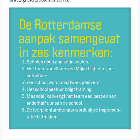
De Rotterdamse
aanpak samengevat
in zes kenmerken:
Scholen doen aan kennis­delen.
Het team van Sharon en Mijke blijft één jaar
betrokken.
Per school wordt maatwerk geleverd.
Het schoolbestuur krijgt training.
Maandelijks brengt het team een bezoek van
anderhalf uur aan de school.
De leerplicht­ambtenaar wordt bij de implemen­
tatie betrokken.