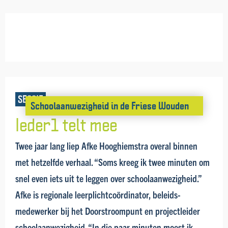
SESSIE
School­aanwezig­heid in de Friese Wouden
Ieder1 telt mee
Twee jaar lang liep Afke Hooghiemstra overal binnen
met hetzelfde verhaal. “Soms kreeg ik twee minuten om
snel even iets uit te leggen over school­­aanwezig­­heid.”
Afke is regionale leerplicht­coördinator, beleids­­
medewerker bij het Door­stroom­­punt en projectleider
school­­aanwezig­heid. “In die paar minuten moest ik