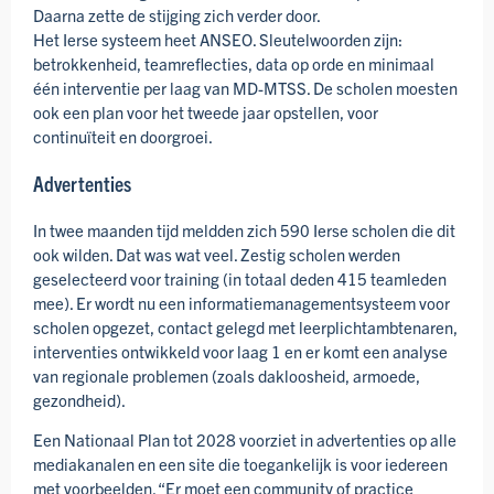
Daarna zette de stijging zich verder door.
Het Ierse systeem heet ANSEO. Sleutel­woorden zijn:
betrokken­heid, team­reflecties, data op orde en minimaal
één interventie per laag van MD-MTSS. De scholen moesten
ook een plan voor het tweede jaar opstellen, voor
continuïteit en doorgroei.
Advertenties
In twee maanden tijd meldden zich 590 Ierse scholen die dit
ook wilden. Dat was wat veel. Zestig scholen werden
geselecteerd voor training (in totaal deden 415 teamleden
mee). Er wordt nu een informatie­management­systeem voor
scholen opgezet, contact gelegd met leerplicht­ambtenaren,
interventies ontwikkeld voor laag 1 en er komt een analyse
van regionale problemen (zoals dakloosheid, armoede,
gezondheid).
Een Nationaal Plan tot 2028 voorziet in advertenties op alle
media­kanalen en een site die toeganke­lijk is voor iedereen
met voorbeelden. “Er moet een community of practice