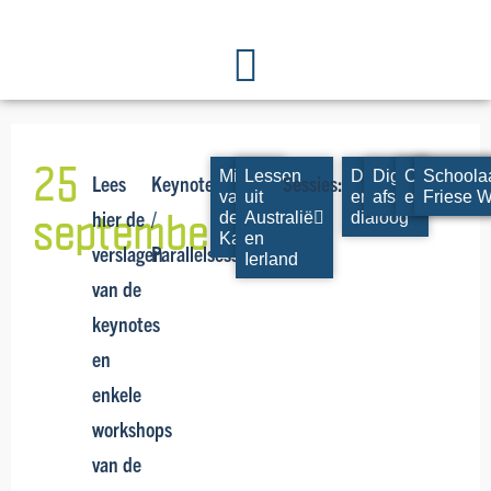
25
Milio
Lessen
Data
Digitaal
Op
Schoola
Lees
Keynote
Sessies:
van
uit
en
afstandsonderw
expeditie
Friese 
september
hier de
/
de
Australië
dialoog
Kamp
en
verslagen
Parallelsessie:
Ierland
van de
keynotes
en
enkele
workshops
van de