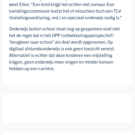
weet Ellen. “Een kind krijgt het echter niet zomaar. Een
toelatings­commissie toetst het of misschien toch een TLV
(toelatings­verklaring, red.) en speciaal onderwijs nodig is.”
Onderwijs buiten school staat nog op gespannen voet met
het de regel dat in het OPP (ontwikkelings­perspectief)
‘terugkeer naar school’ als doel wordt opgenomen. Op
digitaal afstands­onderwijs is ook geen toezicht vereist.
Alter­natief is echter dat deze kinderen een vrij­stelling
krijgen, geen onderwijs meer volgen en minder kansen
hebben op een carrière.