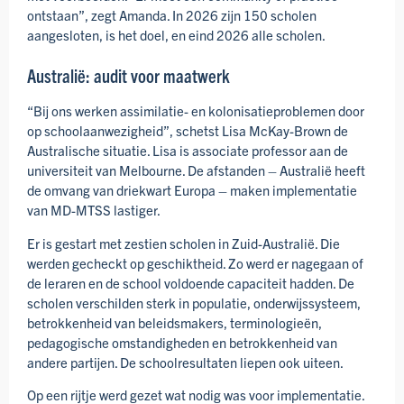
ontstaan”, zegt Amanda. In 2026 zijn 150 scholen
aangesloten, is het doel, en eind 2026 alle scholen.
Australië: audit voor maatwerk
“Bij ons werken assimilatie- en kolonisatie­problemen door
op school­aanwezig­heid”, schetst Lisa McKay-Brown de
Australische situatie. Lisa is associate professor aan de
universiteit van Melbourne. De afstanden – Australië heeft
de omvang van driekwart Europa – maken implementatie
van MD-MTSS lastiger.
Er is gestart met zestien scholen in Zuid-Australië. Die
werden gecheckt op geschiktheid. Zo werd er nagegaan of
de leraren en de school voldoende capaciteit hadden. De
scholen verschilden sterk in populatie, onderwijs­systeem,
betrokkenheid van beleidsmakers, termino­logieën,
pedagogische omstandig­heden en betrokken­heid van
andere partijen. De school­resultaten liepen ook uiteen.
Op een rijtje werd gezet wat nodig was voor implementatie.