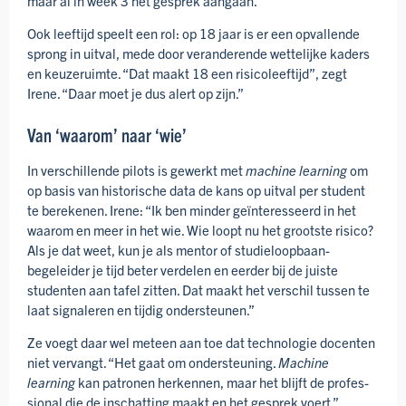
maar al in week 3 het gesprek aangaan.”
Ook leeftijd speelt een rol: op 18 jaar is er een opvallende
sprong in uitval, mede door veranderende wettelijke kaders
en keuzeruimte. “Dat maakt 18 een risico­leeftijd”, zegt
Irene. “Daar moet je dus alert op zijn.”
Van ‘waarom’ naar ‘wie’
In verschillende pilots is gewerkt met
machine learning
om
op basis van historische data de kans op uitval per student
te berekenen. Irene: “Ik ben minder geïnteresseerd in het
waarom en meer in het wie. Wie loopt nu het grootste risico?
Als je dat weet, kun je als mentor of studie­loopbaan­
begeleider je tijd beter verdelen en eerder bij de juiste
studenten aan tafel zitten. Dat maakt het verschil tussen te
laat signaleren en tijdig onder­steunen.”
Ze voegt daar wel meteen aan toe dat technologie docenten
niet vervangt. “Het gaat om onder­steuning.
Machine
learning
kan patronen herkennen, maar het blijft de profes­
sional die de inschatting maakt en het gesprek voert.”