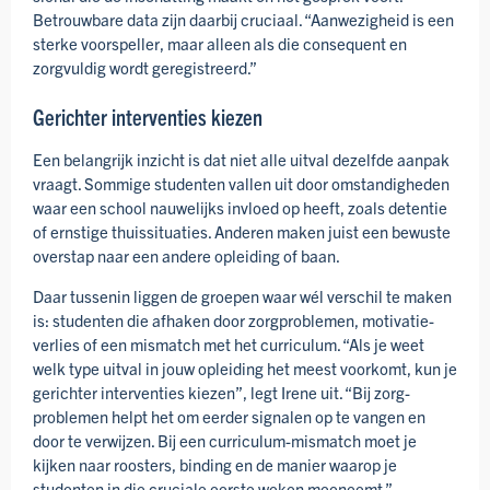
Betrouwbare data zijn daarbij cruciaal. “Aanwezig­heid is een
sterke voorspeller, maar alleen als die consequent en
zorgvuldig wordt geregistreerd.”
Gerichter interventies kiezen
Een belangrijk inzicht is dat niet alle uitval dezelfde aanpak
vraagt. Sommige studenten vallen uit door omstandig­heden
waar een school nauwelijks invloed op heeft, zoals detentie
of ernstige thuis­situaties. Anderen maken juist een bewuste
overstap naar een andere opleiding of baan.
Daar tussenin liggen de groepen waar wél verschil te maken
is: studenten die afhaken door zorg­problemen, motivatie­
verlies of een mismatch met het curriculum. “Als je weet
welk type uitval in jouw opleiding het meest voorkomt, kun je
gerichter inter­venties kiezen”, legt Irene uit. “Bij zorg­
problemen helpt het om eerder signalen op te vangen en
door te verwijzen. Bij een curriculum-mismatch moet je
kijken naar roosters, binding en de manier waarop je
studenten in die cruciale eerste weken meeneemt.”