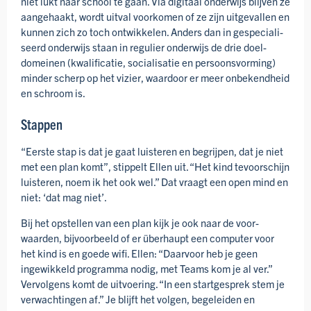
niet lukt naar school te gaan. Via digitaal onderwijs blijven ze
aan­gehaakt, wordt uitval voorkomen of ze zijn uitgevallen en
kunnen zich zo toch ontwikkelen. Anders dan in gespeciali­
seerd onderwijs staan in regulier onderwijs de drie doel­
domeinen (kwalificatie, socialisatie en persoons­vorming)
minder scherp op het vizier, waardoor er meer onbekend­heid
en schroom is.
Stappen
“Eerste stap is dat je gaat luisteren en begrijpen, dat je niet
met een plan komt”, stippelt Ellen uit. “Het kind tevoor­schijn
luisteren, noem ik het ook wel.” Dat vraagt een open mind en
niet: ‘dat mag niet’.
Bij het opstellen van een plan kijk je ook naar de voor­
waarden, bijvoorbeeld of er überhaupt een computer voor
het kind is en goede wifi. Ellen: “Daarvoor heb je geen
ingewikkeld programma nodig, met Teams kom je al ver.”
Vervolgens komt de uitvoering. “In een start­gesprek stem je
verwachtingen af.” Je blijft het volgen, begeleiden en