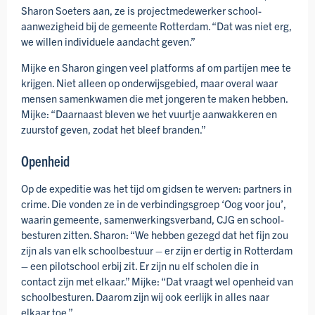
Sharon Soeters aan, ze is project­medewerker school­
aanwezig­heid bij de gemeente Rotterdam. “Dat was niet erg,
we willen individuele aandacht geven.”
Mijke en Sharon gingen veel platforms af om partijen mee te
krijgen. Niet alleen op onderwijs­gebied, maar overal waar
mensen samenkwamen die met jongeren te maken hebben.
Mijke: “Daarnaast bleven we het vuurtje aanwakkeren en
zuurstof geven, zodat het bleef branden.”
Openheid
Op de expeditie was het tijd om gidsen te werven: partners in
crime. Die vonden ze in de verbindings­groep ‘Oog voor jou’,
waarin gemeente, samenwerkings­verband, CJG en school­
besturen zitten. Sharon: “We hebben gezegd dat het fijn zou
zijn als van elk school­bestuur – er zijn er dertig in Rotterdam
– een pilot­school erbij zit. Er zijn nu elf scholen die in
contact zijn met elkaar.” Mijke: “Dat vraagt wel openheid van
school­besturen. Daarom zijn wij ook eerlijk in alles naar
elkaar toe.”