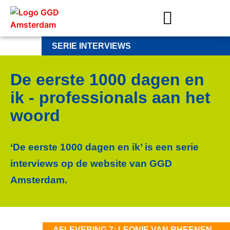
Week van de Gezonde Kansrijke Start
Week van de Gezonde en Kansrijke Start: 11 – 14 november 2024
Netwerkbijeenkomst Noord
Netwerkbijeenkomst Nieuw-West
Netwerkbijeenkomst Zuidoost
De eerste 1000 dagen en ik – professionals aan het woord
SERIE INTERVIEWS
De eerste 1000 dagen en
ik - profes­sionals aan het
woord
‘De eerste 1000 dagen en ik’ is een serie
interviews op de website van GGD
Amsterdam.
AFLEVERING 7: LEONIE VAN RHEENEN,